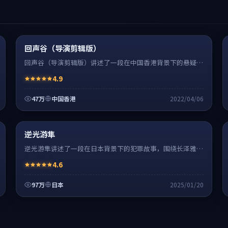
悬疑
8:27
神作
超清4K
回声谷（导演剪辑版）
回声谷（导演剪辑版）讲述了一段在中国香港背景下的悬疑故
事，围绕刘德华饰演的主角逐层展开，人物动机与命运转折相
4.9
互牵引，节奏紧凑、情绪克制。
47万
中国香港
2022/04/06
犯罪
32:48
热
超清4K
逆光游隼
逆光游隼讲述了一段在日本背景下的犯罪故事，围绕长泽雅美
饰演的主角逐层展开，人物动机与命运转折相互牵引，节奏紧
4.6
凑、情绪克制。
97万
日本
2025/01/20