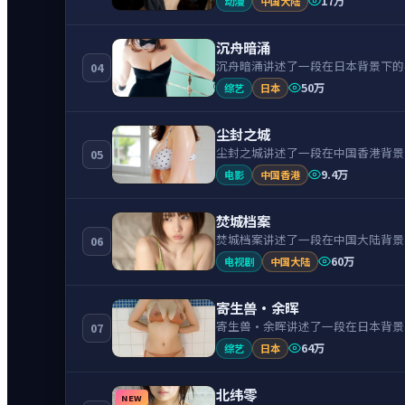
17万
动漫
中国大陆
沉舟暗涌
沉舟暗涌讲述了一段在日本背景下的
04
50万
综艺
日本
尘封之城
尘封之城讲述了一段在中国香港背景
05
9.4万
电影
中国香港
焚城档案
焚城档案讲述了一段在中国大陆背景
06
60万
电视剧
中国大陆
寄生兽·余晖
寄生兽·余晖讲述了一段在日本背景
07
64万
综艺
日本
北纬零
NEW