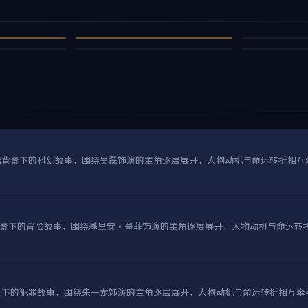
梦境之剧场 III
光的味道
雪国行
银翼回响
94万
93万
战争
战争
88万
86万
动作
爱情
3
4
8
9
陆背景下的科幻故事，围绕吴磊饰演的主角逐层展开，人物动机与命运转折相互
景下的冒险故事，围绕基里安·墨菲饰演的主角逐层展开，人物动机与命运转
景下的犯罪故事，围绕朱一龙饰演的主角逐层展开，人物动机与命运转折相互牵