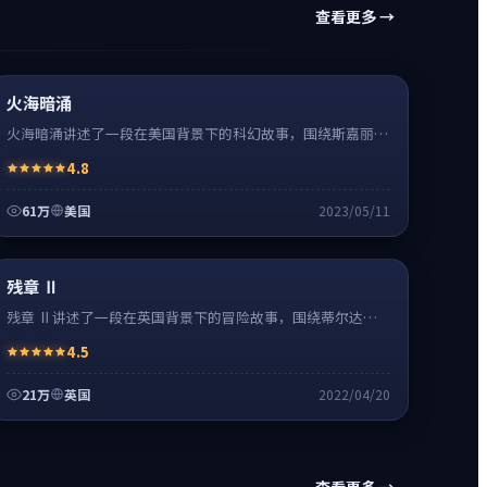
查看更多 →
科幻
16:34
热
高清
火海暗涌
火海暗涌讲述了一段在美国背景下的科幻故事，围绕斯嘉丽·
约翰逊饰演的主角逐层展开，人物动机与命运转折相互牵引，
4.8
节奏紧凑、情绪克制。
61万
美国
2023/05/11
冒险
0:55
神作
超清4K
残章 Ⅱ
残章 Ⅱ讲述了一段在英国背景下的冒险故事，围绕蒂尔达·
斯文顿饰演的主角逐层展开，人物动机与命运转折相互牵引，
4.5
节奏紧凑、情绪克制。
21万
英国
2022/04/20
查看更多 →