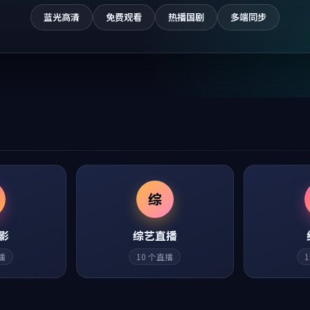
蓝光高清
免费观看
热播国剧
多端同步
综
影
综艺直播
播
10
个直播
1