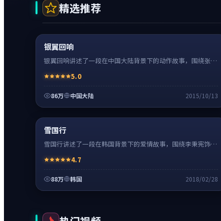
精选推荐
动作
0:20
热
超清4K
银翼回响
银翼回响讲述了一段在中国大陆背景下的动作故事，围绕张译
饰演的主角逐层展开，人物动机与命运转折相互牵引，节奏紧
5.0
凑、情绪克制。
86万
中国大陆
2015/10/13
爱情
24:41
热
超清4K
雪国行
雪国行讲述了一段在韩国背景下的爱情故事，围绕李秉宪饰演
的主角逐层展开，人物动机与命运转折相互牵引，节奏紧凑、
4.7
情绪克制。
88万
韩国
2018/02/28