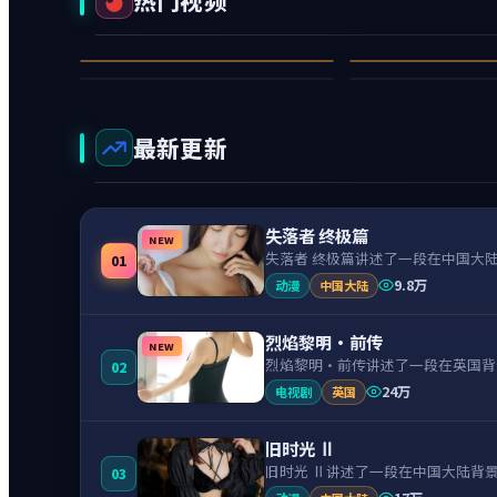
热门视频
逆光游隼
暴雪暗影
风与边界
深渊
97万
94万
犯罪
89万
88万
动作
1
2
6
7
最新更新
失落者 终极篇
NEW
失落者 终极篇讲述了一段在中国大
01
9.8万
动漫
中国大陆
烈焰黎明·前传
NEW
烈焰黎明·前传讲述了一段在英国背
02
24万
电视剧
英国
旧时光 Ⅱ
旧时光 Ⅱ讲述了一段在中国大陆背
03