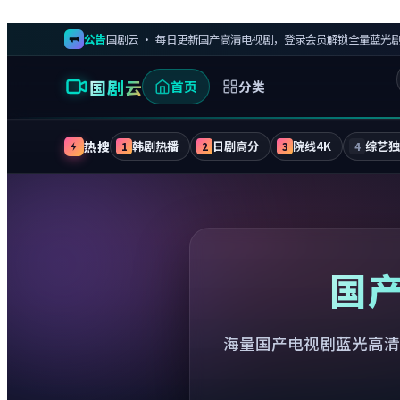
公告
国剧云 · 每日更新国产高清电视剧，登录会员解锁全量蓝光
国剧云
首页
分类
热搜
韩剧热播
日剧高分
院线4K
综艺
1
2
3
4
国
海量国产电视剧蓝光高清