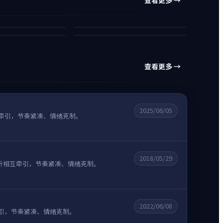
迷城逆光 - 灼热时刻
银翼档案：归来
89万
科幻
动漫
85万
动作
犯罪
5
10
查看更多 →
2025/06/05
牵引，节奏紧凑、情绪克制。
2018/05/29
折相互牵引，节奏紧凑、情绪克制。
2022/06/08
引，节奏紧凑、情绪克制。